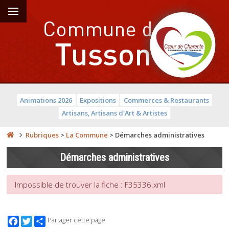
Animations 2026
Expositions
Commerces & Restaurants
Artisans, Artisans d'Art & Artistes
Rubriques
>
La Commune
>
Démarches administratives
Démarches administratives
Impossible de trouver la fiche : F35336.xml
Facebook
Twitter
Partager cette page