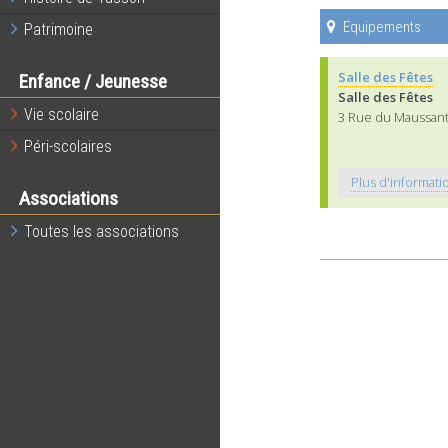
Equipements
Patrimoine
Salle des Fêtes
Enfance / Jeunesse
Salle des Fêtes
Vie scolaire
3 Rue du Maussant
Péri-scolaires
Plus d'informat
Associations
Toutes les associations