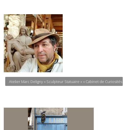
Atelier Marc Deligny « Sculpteur Statuaire » « Cabinet de Curiosités »