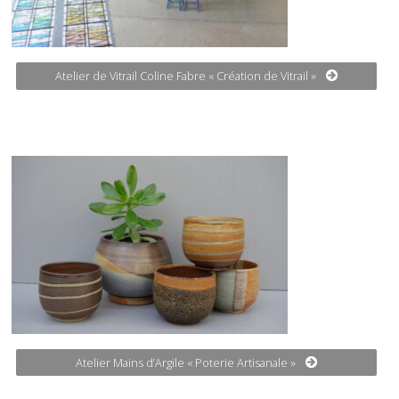
Atelier de Vitrail Coline Fabre « Création de Vitrail »
Atelier Mains d’Argile « Poterie Artisanale »