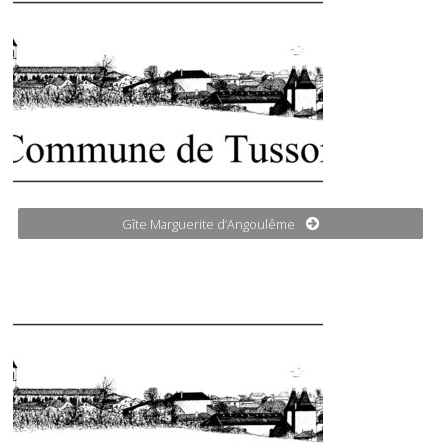
Gîte Marguerite d’Angoulême