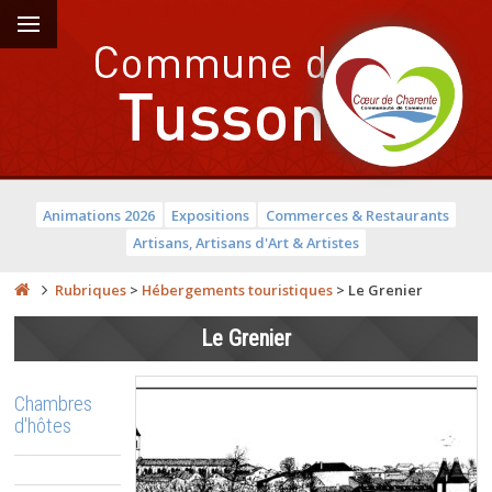
Animations 2026
Expositions
Commerces & Restaurants
Artisans, Artisans d'Art & Artistes
Rubriques
>
Hébergements touristiques
>
Le Grenier
Le Grenier
Chambres
d'hôtes