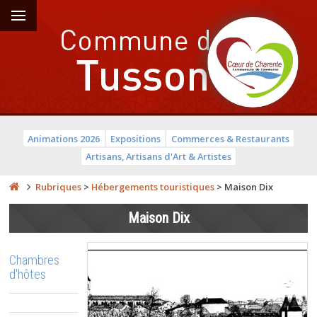
Animations 2026
Expositions
Commerces & Restaurants
Artisans, Artisans d'Art & Artistes
Rubriques
>
Hébergements touristiques
>
Maison Dix
Maison Dix
Chambres
d'hôtes