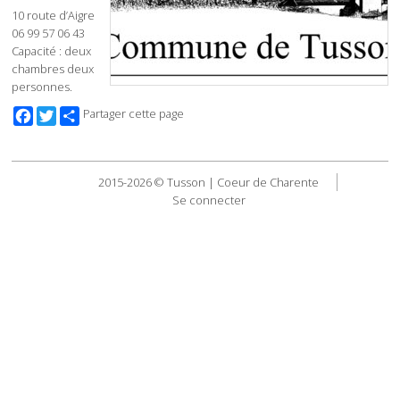
10 route d’Aigre
06 99 57 06 43
Capacité : deux
chambres deux
personnes.
Facebook
Twitter
Partager cette page
2015-2026 © Tusson | Coeur de Charente
Se connecter