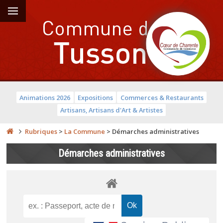
Animations 2026
Expositions
Commerces & Restaurants
Artisans, Artisans d'Art & Artistes
Rubriques
>
La Commune
>
Démarches administratives
Démarches administratives