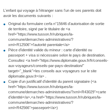
L'enfant qui voyage à l'étranger sans l'un de ses parents doit
avoir les documents suivants :
Original du formulaire cerfa n°15646 d'autorisation de sortie
de territoire, signé par le titulaire de <a
href="https://www.tusson.fr/rubriques/la-
commune/demarches-administratives/?
xml=R12506">l'autorité parentale</a>
Pièce d’identité valide du mineur : carte d'identité ou
passeport + visa si nécessaire selon le pays de destination.
Consultez <a href="https://www.diplomatie.gouv.fr/fr/conseils-
aux-voyageurs/conseils-par-pays-destination/"
target="_blank">les conseils aux voyageurs sur le site
diplomatie.gouv.fr</a> .
Copie d'un justificatif d'identité du parent signataire (<a
href="https://www.tusson.fr/rubriques/la-
commune/demarches-administratives/?xml=R43029">carte
d'identité</a>,<a href="https://www.tusson.fr/rubriques/la-
commune/demarches-administratives/?
xml=R42566">passeport</a>)