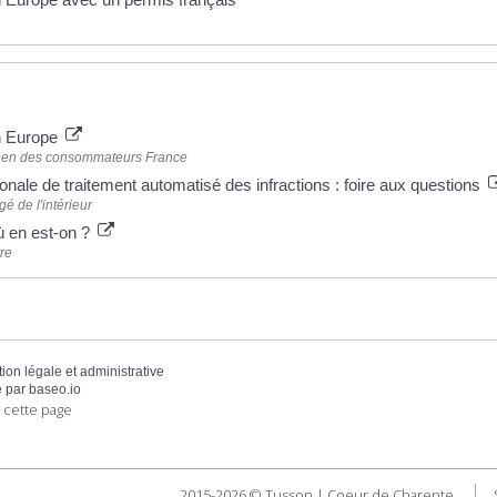
 plus
n Europe
éen des consommateurs France
nale de traitement automatisé des infractions : foire aux questions
é de l'intérieur
ù en est-on ?
re
tion légale et administrative
 par
baseo.io
 cette page
2015-2026 © Tusson | Coeur de Charente