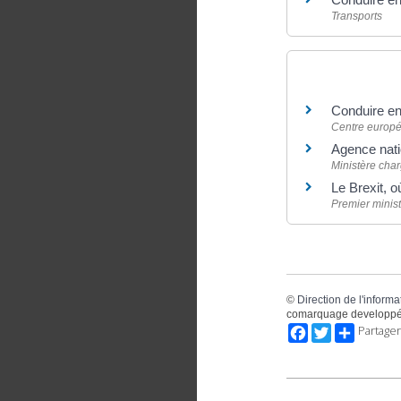
Transports
Pour en savoir
Conduire e
Centre europ
Agence natio
Ministère charg
Le Brexit, o
Premier minist
©
Direction de l'informa
comarquage developpé
Facebook
Twitter
Partager