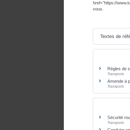
href="https://www.
vous.
Textes de réf
Et aussi
Règles de sé
Transports
Amende à pa
Transports
Et aussi
Sécurité ro
Transports
Conduire en