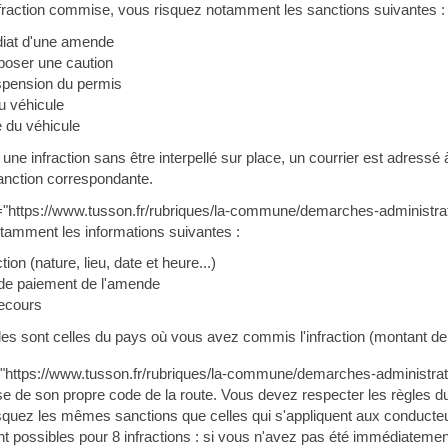
infraction commise, vous risquez notamment les sanctions suivantes :
iat d'une amende
poser une caution
spension du permis
u véhicule
e du véhicule
e infraction sans être interpellé sur place, un courrier est adressé à
anction correspondante.
f="https://www.tusson.fr/rubriques/la-commune/demarches-administra
otamment les informations suivantes :
ction (nature, lieu, date et heure...)
de paiement de l'amende
ecours
les sont celles du pays où vous avez commis l'infraction (montant de
="https://www.tusson.fr/rubriques/la-commune/demarches-administr
e de son propre code de la route. Vous devez respecter les règles d
risquez les mêmes sanctions que celles qui s'appliquent aux conduct
nt possibles pour 8 infractions : si vous n'avez pas été immédiatement 