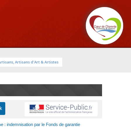
Artisans, Artisans d'Art & Artistes
me : indemnisation par le Fonds de garantie