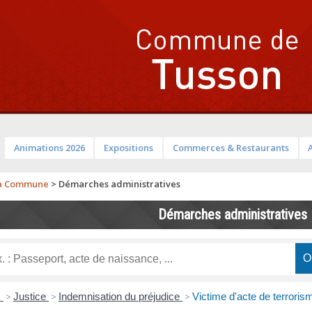
Animations 2026
Expositions
Commerces & Restaurants
a Commune
>
Démarches administratives
Démarches administratives
s
>
Justice
>
Indemnisation du préjudice
>
Victime d'acte de terroris