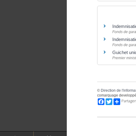
Pour en savoir
Indemnisati
Fonds de garan
Indemnisati
Fonds de garan
Guichet uniq
Premier minist
©
Direction de l'informa
comarquage developpé
Facebook
Twitter
Partager