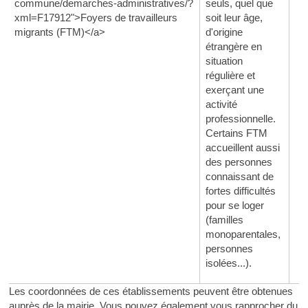
commune/demarches-administratives/?
seuls, quel que
xml=F17912">Foyers de travailleurs
soit leur âge,
migrants (FTM)</a>
d'origine
étrangère en
situation
régulière et
exerçant une
activité
professionnelle.
Certains FTM
accueillent aussi
des personnes
connaissant de
fortes difficultés
pour se loger
(familles
monoparentales,
personnes
isolées...).
Les coordonnées de ces établissements peuvent être obtenues
auprès de la mairie. Vous pouvez également vous rapprocher du