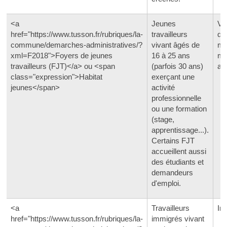
<a
Jeunes
Va
href="https://www.tusson.fr/rubriques/la-
travailleurs
qu
commune/demarches-administratives/?
vivant âgés de
mo
xml=F2018">Foyers de jeunes
16 à 25 ans
ma
travailleurs (FJT)</a> ou <span
(parfois 30 ans)
an
class="expression">Habitat
exerçant une
jeunes</span>
activité
professionnelle
ou une formation
(stage,
apprentissage...).
Certains FJT
accueillent aussi
des étudiants et
demandeurs
d'emploi.
<a
Travailleurs
In
href="https://www.tusson.fr/rubriques/la-
immigrés vivant