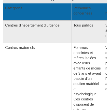
Catégories
Personnes
Du
concernées
l'
Centres d'hébergement d'urgence
Tous publics
Var
à 
nui
Centres maternels
Femmes
Va
enceintes et
qu
mères isolées
se
avec leurs
pl
enfants de moins
mo
de 3 ans et ayant
ce
besoin d'un
l'e
soutien matériel
att
et
de
psychologique.
Ces centres
disposent de
crèches.