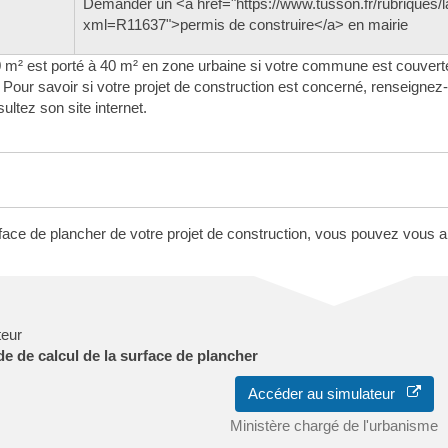
Demander un <a href="https://www.tusson.fr/rubriques
xml=R11637">permis de construire</a> en mairie
² est porté à 40 m² en zone urbaine si votre commune est couverte
Pour savoir si votre projet de construction est concerné, renseigne
ultez son site internet.
rface de plancher de votre projet de construction, vous pouvez vous a
teur
e de calcul de la surface de plancher
Accéder au simulateur
Ministère chargé de l'urbanisme