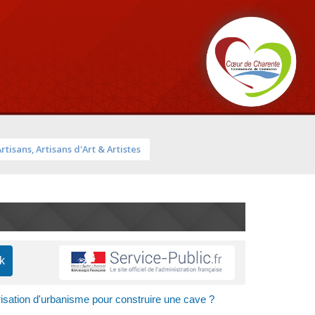
Artisans, Artisans d'Art & Artistes
risation d'urbanisme pour construire une cave ?