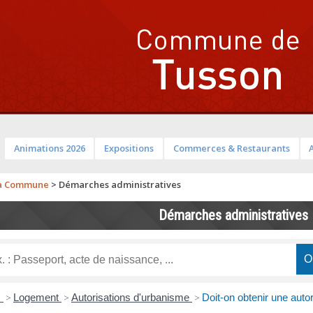
Animations 2026
Expositions
Commerces & Restaurants
a Commune
>
Démarches administratives
Démarches administratives
s
>
Logement
>
Autorisations d'urbanisme
>
Doit-on obtenir une auto