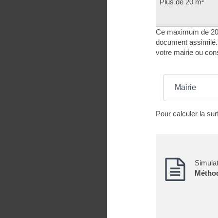
Plus de 20 m²
Ce maximum de 20 m
document assimilé. 
votre mairie ou cons
Où s’adresser ?
Mairie
Pour calculer la su
Simula
Méthod