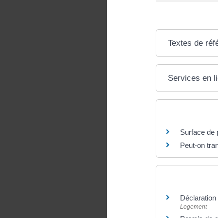
Textes de réf
Services en l
Questions ? R
Surface de p
Peut-on tra
Et aussi
Déclaration
Logement