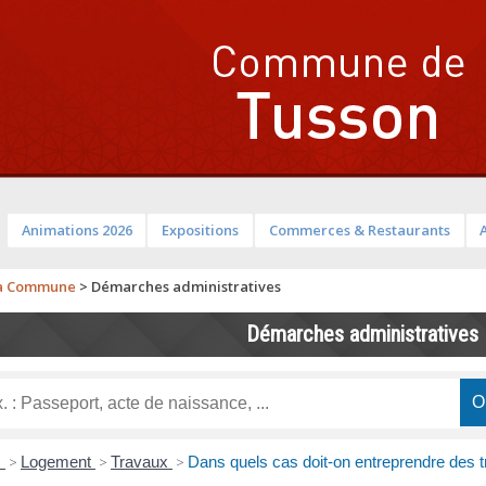
Animations 2026
Expositions
Commerces & Restaurants
a Commune
>
Démarches administratives
Démarches administratives
s
>
Logement
>
Travaux
>
Dans quels cas doit-on entreprendre des t