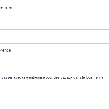
toiture
s
érence
éponses !
t passer avec une entreprise pour des travaux dans le logement ?