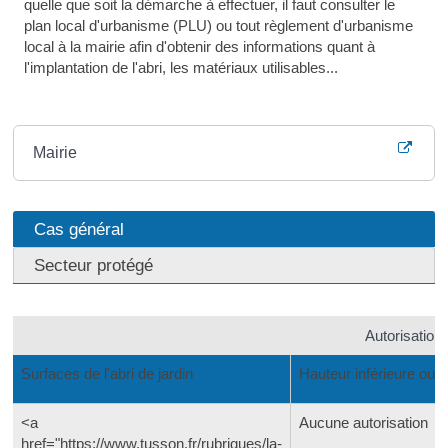
quelle que soit la démarche à effectuer, il faut consulter le
plan local d'urbanisme (PLU) ou tout règlement d'urbanisme
local à la mairie afin d'obtenir des informations quant à
l'implantation de l'abri, les matériaux utilisables...
Où s’adresser ?
Mairie
Cas général
Secteur protégé
Autorisation
Surfaces de l'abri de jardin
Hauteur inférieure ou 
<a
Aucune autorisation
href="https://www.tusson.fr/rubriques/la-