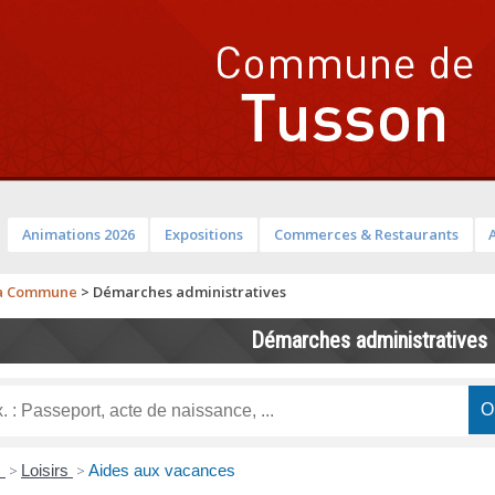
Animations 2026
Expositions
Commerces & Restaurants
a Commune
>
Démarches administratives
Démarches administratives
s
>
Loisirs
>
Aides aux vacances