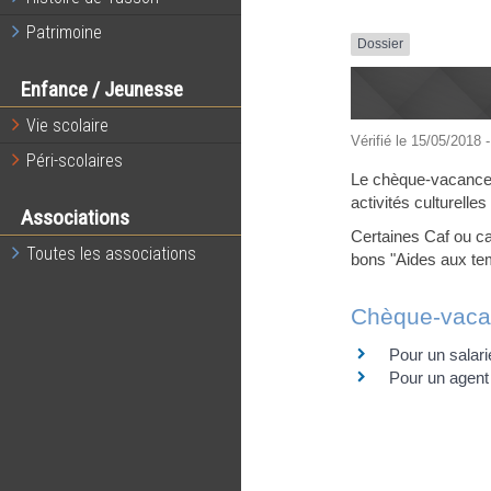
Patrimoine
Dossier
Enfance / Jeunesse
Vie scolaire
Vérifié le 15/05/2018 -
Péri-scolaires
Le chèque-vacances 
activités culturelles
Associations
Certaines Caf ou ca
Toutes les associations
bons "Aides aux tem
Chèque-vaca
Pour un salari
Pour un agent 