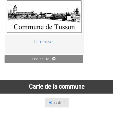
Entreprises
Lire la suite
Carte de la commune
Toutes