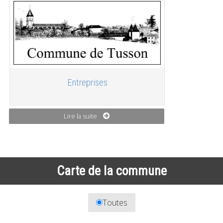
Entreprises
Lire la suite
Carte de la commune
Toutes