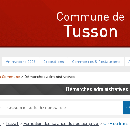
Animations 2026
Expositions
Commerces & Restaurants
a Commune
>
Démarches administratives
Démarches administratives
s
>
Travail
>
Formation des salariés du secteur privé
>
CPF de transi