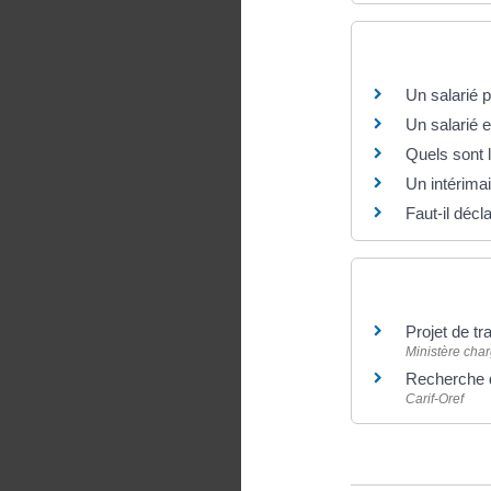
Questions ? R
Un salarié 
Un salarié e
Quels sont l
Un intérimai
Faut-il décl
Pour en savoir
Projet de tr
Ministère char
Recherche d
Carif-Oref