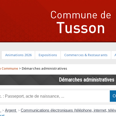
Animations 2026
Expositions
Commerces & Restaurants
a Commune
>
Démarches administratives
Démarches administratives
s
>
Argent
>
Communications électroniques (téléphone, internet, télé
rat