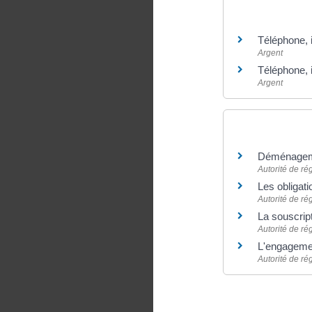
Et aussi
Téléphone, i
Argent
Téléphone, i
Argent
Pour en savoir
Déménagemen
Autorité de ré
Les obligati
Autorité de ré
La souscrip
Autorité de ré
L'engageme
Autorité de ré