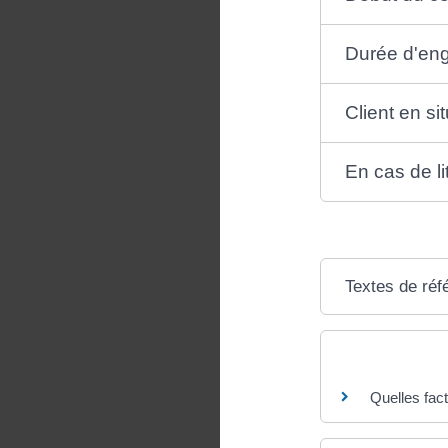
Durée d'en
Client en si
En cas de li
Textes de réf
Questions ? R
Quelles fac