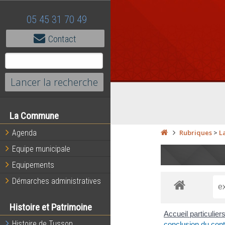
05 45 31 70 49
Contact
La Commune
Agenda
Rubriques
>
L
Equipe municipale
Equipements
Démarches administratives
Histoire et Patrimoine
Accueil particulier
Histoire de Tusson
conclusion du cont