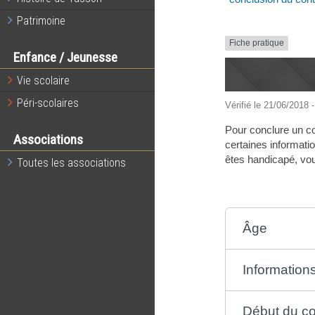
Patrimoine
Fiche pratique
Enfance / Jeunesse
Vie scolaire
Péri-scolaires
Vérifié le 21/06/2018 -
Pour conclure un co
Associations
certaines informatio
êtes handicapé, vou
Toutes les associations
Âge
Informations
Début du co