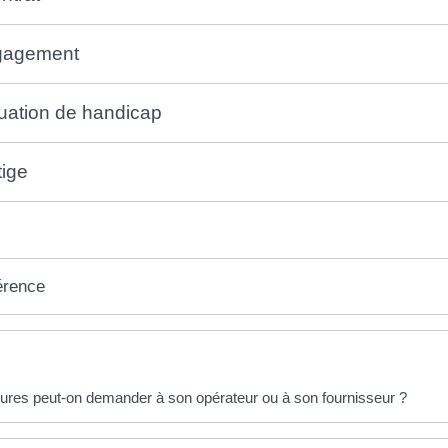
gagement
tuation de handicap
tige
érence
éponses !
tures peut-on demander à son opérateur ou à son fournisseur ?