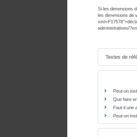
Si les dimensions d
les dimensions de 
xml=F17578">déclar
administratives/?x
Textes de réf
Questions ? R
Peut-on ins
Que faire en
Faut-il une 
Peut-on inst
Et aussi