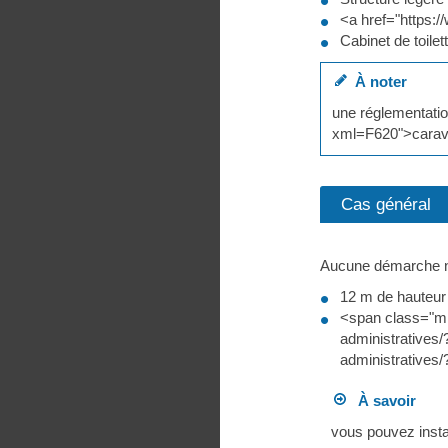
<a href="https:
Cabinet de toile
À noter
une réglementatio
xml=F620">carav
Cas général
Aucune démarche n'
12 m de hauteur
<span class="mi
administratives
administratives
À savoir
vous pouvez instal