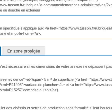
//www.tusson.fr/rubriques/la-commune/demarches-administratives/?xm
tte ou douche en extérieur
n spécifique s'applique aux <a href="https://www.tusson.fr/rubriqu
ane et mobile-home</a>.
En zone protégée
est nécessaire si les dimensions de votre annexe ne dépassent pas
seenevidence">et</span> 5 m² de superficie (<a href="https://www
/?xml=R11405">surface de plancher</a> et <a href="https://www.tus
/?xml=R15257">emprise au sol</a>).
ler des châssis et serres de production sans formalité si leur haute