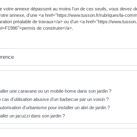
e votre annexe dépassent au moins l'un de ces seuils, vous devez dem
votre annexe, d'une <a href="https://www.tusson.fr/rubriques/la-co
ation préalable de travaux</a> ou d'un <a href="https://www.tusso
ml=F1986">permis de construire</a>.
érence
éponses !
taller une caravane ou un mobile-home dans son jardin ?
 cas d'utilisation abusive d'un barbecue par un voisin ?
autorisation d'urbanisme pour installer un abri de jardin ?
aller un jacuzzi dans son jardin ?