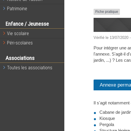
Patrimoine
Fiche pratique
Enfance / Jeunesse
Vie scolaire
Vérifié le 13/07/2020 -
Péri-scolaires
Pour intégrer une a
l'annexe. S'agit-il d
Associations
jardin, ...) ? Les c
Toutes les associations
Annexe perma
Il s'agit notamment
Cabane de jardin 
Kiosque
Pergola
Structure légère 