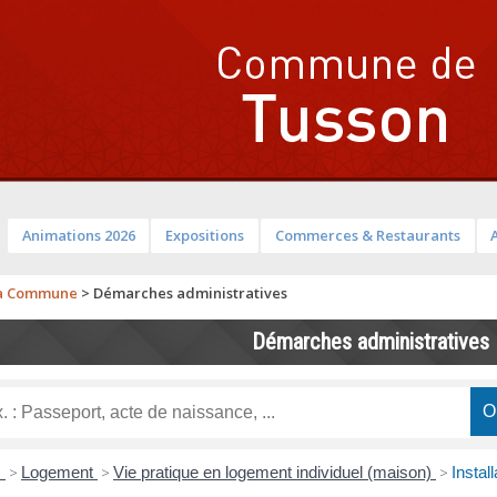
Animations 2026
Expositions
Commerces & Restaurants
a Commune
>
Démarches administratives
Démarches administratives
s
>
Logement
>
Vie pratique en logement individuel (maison)
>
Instal