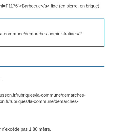
l=F1176">Barbecue</a> fixe (en pierre, en brique)
es/la-commune/demarches-administratives/?
 :
.tusson.fr/rubriques/la-commune/demarches-
son.fr/rubriques/la-commune/demarches-
ur n'excède pas 1,80 mètre.